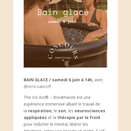
BAIN GLACE /
samedi 6 juin à 14h,
avec
@remi.sakiroff
The Ice Act® – Breathwork est une
expérience immersive alliant le travail de
la
respiration
, le
son
, les
neurosciences
appliquées
et la
thérapie par le froid
pour relâcher le mental, libérer les
émotions, retrouver énergie et clarté. Tarif :